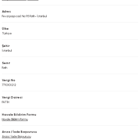
Adres
Fevzi paşa cad. No:95 Fatih- İstanbul
Ülke
Türkiye
Şehir
İstanbul
Semt
Fatih
Vergi No
7710101212
Vergi Dairesi
FATİH
Havale Bildirim Formu
Havale Bildirim Formu
Arıza / İade Başvurusu
Arıza / İade Başvurusu